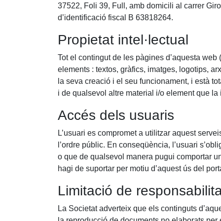
37522, Foli 39, Full, amb domicili al carrer 
d’identificació fiscal B 63818264.
Propietat intel·lectual
Tot el contingut de les pàgines d’aquesta web (h
elements : textos, gràfics, imatges, logotips, a
la seva creació i el seu funcionament, i està t
i de qualsevol altre material i/o element que la 
Accés dels usuaris
L’usuari es compromet a utilitzar aquest servei
l’ordre públic. En conseqüència, l’usuari s’oblig
o que de qualsevol manera pugui comportar un im
hagi de suportar per motiu d’aquest ús del port
Limitació de responsabilita
La Societat adverteix que els continguts d’aque
la reproducció de documents no elaborats per 