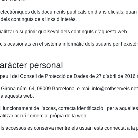
electròniques dels documents publicats en diaris oficials, quan 
dels continguts dels links d’interès.
tualitzar o suprimir qualsevol dels continguts d’aquesta web.
is ocasionats en el sistema informàtic dels usuaris per l’existè
aràcter personal
u i del Consell de Protecció de Dades de 27 d’abril de 2016 s
Girona núm. 64, 08009 Barcelona. e-mail info@cofbserveis.net 
 a aquesta web.
del funcionament de l’accés, correcta identificació i per a aquelle
ealitzar acció comercial pròpia de la web.
ls accessos es conserva mentre els usuari està connectat a la 