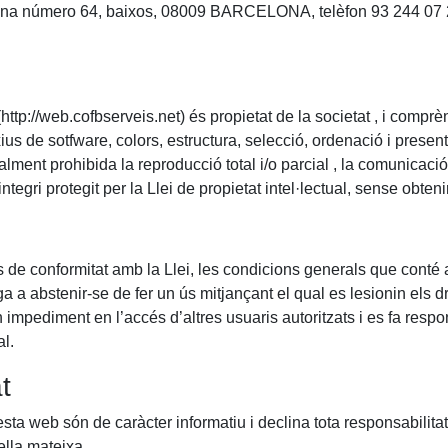
Girona número 64, baixos, 08009 BARCELONA, telèfon 93 244 07 
ttp://web.cofbserveis.net) és propietat de la societat , i comprèn,
rxius de sotfware, colors, estructura, selecció, ordenació i pres
otalment prohibida la reproducció total i/o parcial , la comunic
integri protegit per la Llei de propietat intel·lectual, sense obten
s de conformitat amb la Llei, les condicions generals que conté 
a a abstenir-se de fer un ús mitjançant el qual es lesionin els dre
pediment en l’accés d’altres usuaris autoritzats i es fa respon
al.
t
sta web són de caràcter informatiu i declina tota responsabilitat
ella mateixa.