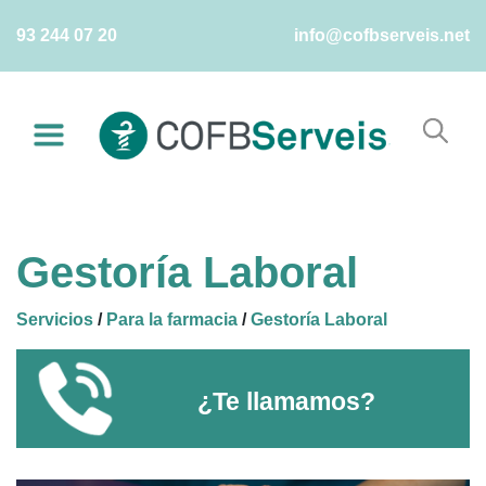
Skip
93 244 07 20
info@cofbserveis.net
to
content
Gestoría Laboral
Servicios
/
Para la farmacia
/
Gestoría Laboral
¿Te llamamos?