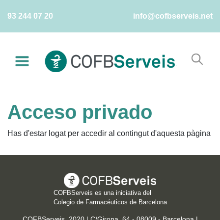
Skip
93 244 07 20
info@cofbserveis.net
to
content
Acceso privado
Has d'estar logat per accedir al contingut d'aquesta pàgina
COFBServeis es una iniciativa del
Colegio de Farmacéuticos de Barcelona
COFBServeis, 2020 | C/Girona, 64 - 08009 - Barcelona |