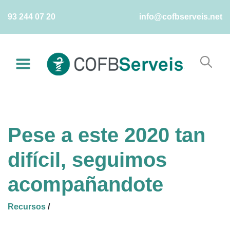
Skip
93 244 07 20
info@cofbserveis.net
to
content
Pese a este 2020 tan
difícil, seguimos
acompañandote
Recursos
/