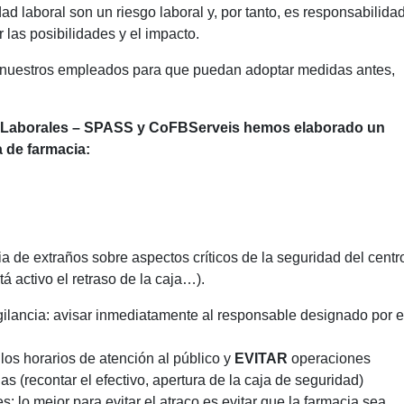
d laboral son un riesgo laboral y, por tanto, es responsabilidad
r las posibilidades y el impacto.
a nuestros empleados para que puedan adoptar medidas antes,
s Laborales – SPASS y CoFBServeis hemos elaborado un
a de farmacia:
a de extraños sobre aspectos críticos de la seguridad del centr
á activo el retraso de la caja…).
gilancia: avisar inmediatamente al responsable designado por e
los horarios de atención al público y
EVITAR
operaciones
 (recontar el efectivo, apertura de la caja de seguridad)
: lo mejor para evitar el atraco es evitar que la farmacia sea