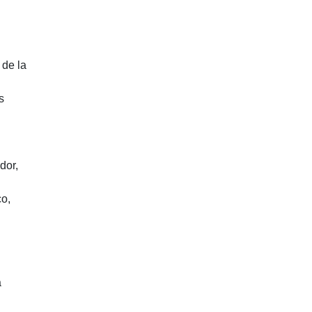
 de la
s
dor,
co,
a