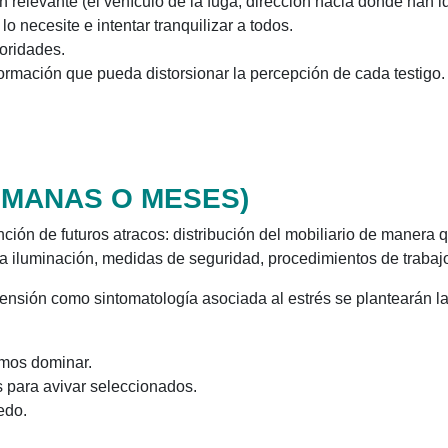
relevante (el vehículo de la fuga, dirección hacia dónde han id
lo necesite e intentar tranquilizar a todos.
toridades.
ormación que pueda distorsionar la percepción de cada testigo.
EMANAS O MESES)
ción de futuros atracos: distribución del mobiliario de manera 
 la iluminación, medidas de seguridad, procedimientos de traba
fensión como sintomatología asociada al estrés se plantearán l
mos dominar.
 para avivar seleccionados.
edo.