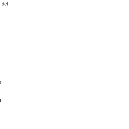
 del
o
l