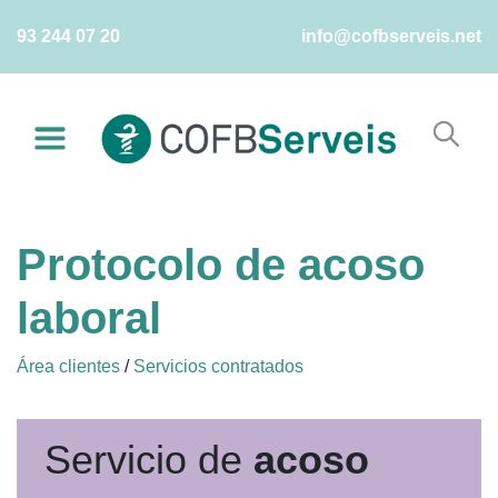
Skip
93 244 07 20
info@cofbserveis.net
to
content
Protocolo de acoso
laboral
Área clientes
/
Servicios contratados
Servicio de
acoso