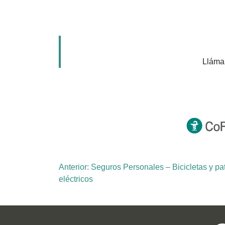
Lláma
Navegación
Anterior:
Seguros Personales – Bicicletas y pa
eléctricos
de
entradas