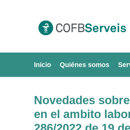
Skip
to
content
Inicio
Quiénes somos
Ser
Novedades sobre 
en el ambito labo
286/2022 de 19 de