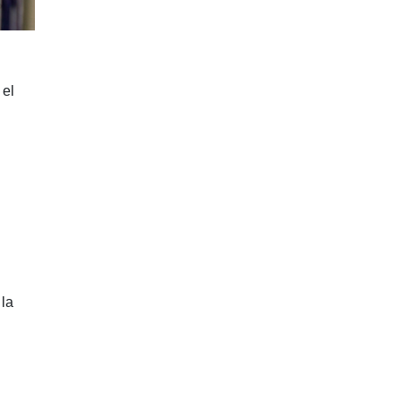
 el
 la