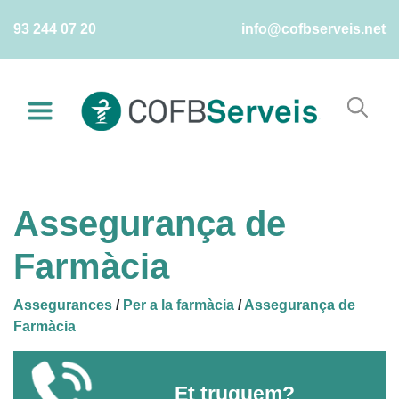
Skip
93 244 07 20
info@cofbserveis.net
to
content
Assegurança de
Farmàcia
Assegurances
/
Per a la farmàcia
/
Assegurança de
Farmàcia
Et truquem?