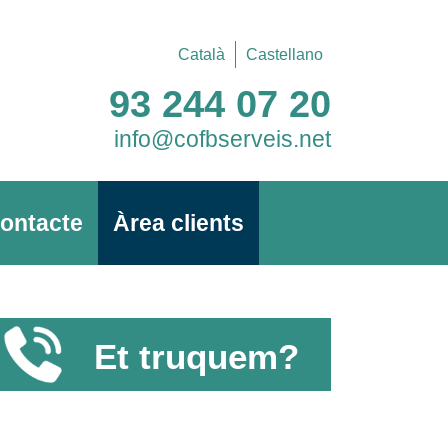
Català
Castellano
93 244 07 20
info@cofbserveis.net
ontacte
Àrea clients
Et truquem?