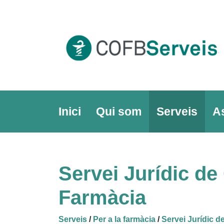
Skip
to
content
Inici
Qui som
Serveis
A
Servei Jurídic d
Farmàcia
Serveis
/
Per a la farmàcia
/
Servei Jurídic 