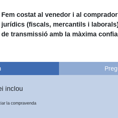
Fem costat al venedor i al comprador
jurídics (fiscals, mercantils i laborals
de transmissió amb la màxima confi
m
Preg
ei inclou
iciar la compravenda