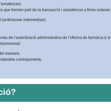
’existències.
 que formen part de la transacció i assistència a firma notarial
t (amb/sense intermediari).
a de l’autorització administrativa de l’oficina de farmàcia (i si 
a transmissió
 del moment.
d’impostos corresponents.
ció?