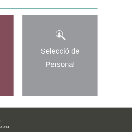
Selecció de
Personal
l
elona