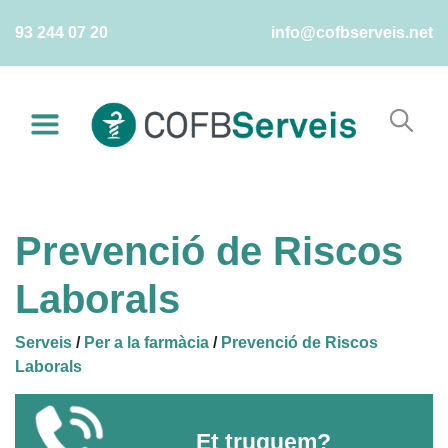
Skip
93 244 07 20
info@cofbserveis.net
to
content
Prevenció de Riscos
Laborals
Serveis
/
Per a la farmàcia
/
Prevenció de Riscos
Laborals
Et truquem?