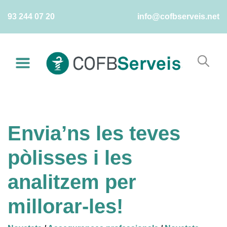
Skip
93 244 07 20
info@cofbserveis.net
to
content
Envia’ns les teves
pòlisses i les
analitzem per
millorar-les!