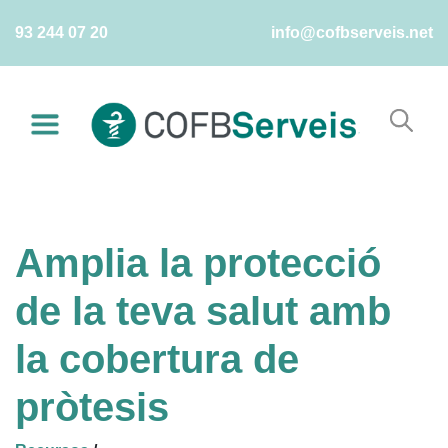
Skip
93 244 07 20
info@cofbserveis.net
to
content
Amplia la protecció
de la teva salut amb
la cobertura de
pròtesis