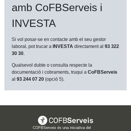
amb CoFBServeis i
INVESTA
Si vol posar-se en contacte amb el seu gestor
laboral, pot trucar a
INVESTA
directament al
93 322
30 30
.
Qualsevol dubte o consulta respecte la
documentació i cobraments, truqui a
CoFBServeis
al
93 244 07 20
(opció 5).
COFBServeis és una iniciativa del