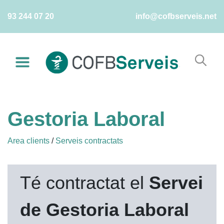
Skip
93 244 07 20
info@cofbserveis.net
to
content
Gestoria Laboral
Area clients
/
Serveis contractats
Té contractat el
Servei
de Gestoria Laboral