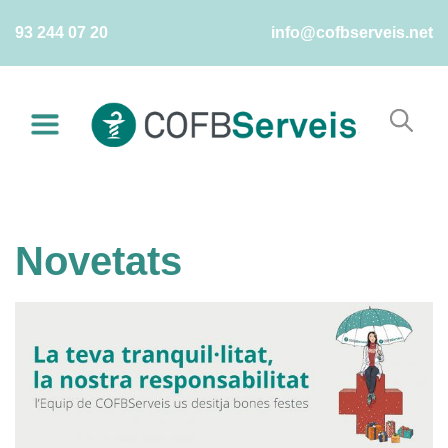
Skip
93 244 07 20
info@cofbserveis.net
to
content
Novetats