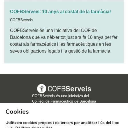
COFBServeis: 10 anys al costat de la farmàcia!
COFBServeis
COFBServeis és una iniciativa del COF de
Barcelona que va nèixer tot just ara fa 10 anys per fer
costat als farmacèutics i les farmacèutiques en les
seves obligacions legals i la gestió de la farmàcia.
COFBServeis és una iniciativa del
Col·legi de Farmacèutics de Barcelona
Cookies
COFBServeis, 2020 | C/Girona, 64 - 08009 - Barcelona |
info@cofbserveis.net
Utilitzem cookies pròpies i de tercers per analitzar l'ús del lloc
Avís legal
Transparència
Política de cookies
Política de cookies