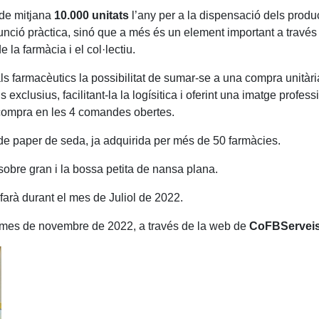
 de mitjana
10.000 unitats
l’any per a la dispensació dels produ
nció pràctica, sinó que a més és un element important a través
la farmàcia i el col·lectiu.
als farmacèutics la possibilitat de sumar-se a una compra unitàri
xclusius, facilitant-la la logísitica i oferint una imatge profess
 compra en les 4 comandes obertes.
de paper de seda, ja adquirida per més de 50 farmàcies.
 sobre gran i la bossa petita de nansa plana.
farà durant el mes de Juliol de 2022.
el mes de novembre de 2022, a través de la web de
CoFBServei