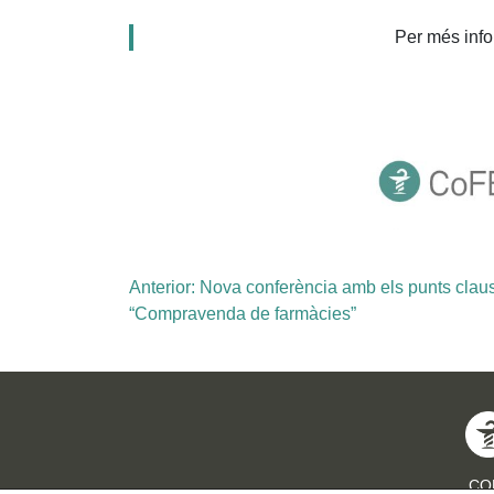
Per més info
Navegació
Anterior:
Nova conferència amb els punts clau
“Compravenda de farmàcies”
d'entrades
COF