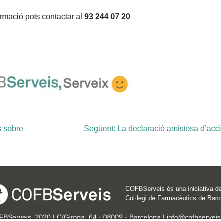
rmació pots contactar al
93 244 07 20
s sobre
Següent:
La declaració amistosa d’acc
COFBServeis és una iniciativa de
Col·legi de Farmacèutics de Barc
BServeis, 2020 | C/Girona, 64 - 08009 - Barcelona |
info@cofbserveis