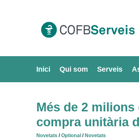
Skip
to
content
Inici
Qui som
Serveis
A
Més de 2 milions 
compra unitària 
Novetats
/
Optional
/
Novetats