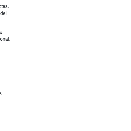
ctes.
 del
a
ional.
s
.