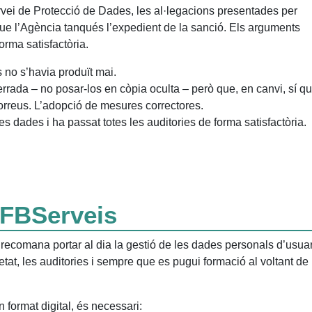
ervei de Protecció de Dades, les al·legacions presentades per
e l’Agència tanqués l’expedient de la sanció. Els arguments
orma satisfactòria.
 no s’havia produït mai.
rada – no posar-los en còpia oculta – però que, en canvi, sí q
 correus. L’adopció de mesures correctores.
s dades i ha passat totes les auditories de forma satisfactòria.
FBServeis
ecomana portar al dia la gestió de les dades personals d’usuar
at, les auditories i sempre que es pugui formació al voltant de 
format digital, és necessari: