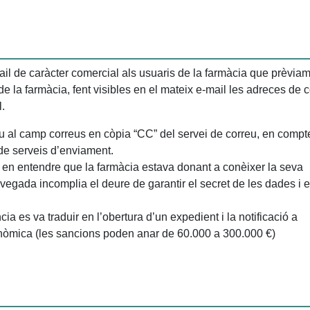
ail de caràcter comercial als usuaris de la farmàcia que prèvia
de la farmàcia, fent visibles en el mateix e-mail les adreces de 
l.
eu al camp correus en còpia “CC” del servei de correu, en compt
a de serveis d’enviament.
 en entendre que la farmàcia estava donant a conèixer la seva
 vegada incomplia el deure de garantir el secret de les dades i e
cia es va traduir en l’obertura d’un expedient i la notificació a
conòmica (les sancions poden anar de 60.000 a 300.000 €)