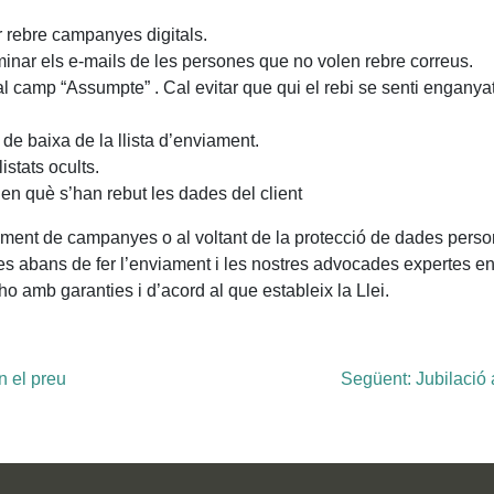
er rebre campanyes digitals.
minar els e-mails de les persones que no volen rebre correus.
u al camp “Assumpte” . Cal evitar que qui el rebi se senti enganya
 de baixa de la llista d’enviament.
istats ocults.
 en què s’han rebut les dades del client
iament de campanyes o al voltant de la protecció de dades perso
es abans de fer l’enviament i les nostres advocades expertes e
ho amb garanties i d’acord al que estableix la Llei.
n el preu
Següent:
Jubilació 