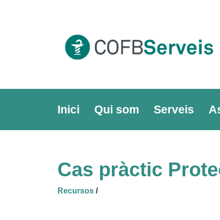
Skip
to
content
Inici
Qui som
Serveis
A
Cas pràctic Prot
Recursos
/