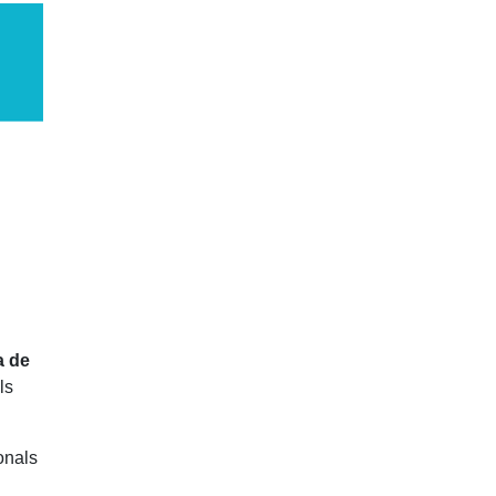
a de
ls
onals