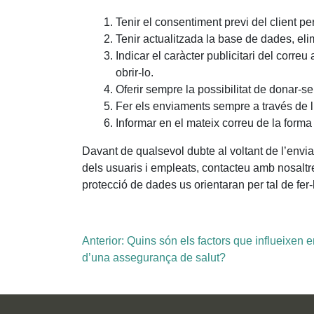
Tenir el consentiment previ del client p
Tenir actualitzada la base de dades, eli
Indicar el caràcter publicitari del corre
obrir-lo.
Oferir sempre la possibilitat de donar-se
Fer els enviaments sempre a través de ll
Informar en el mateix correu de la forma
Davant de qualsevol dubte al voltant de l’env
dels usuaris i empleats, contacteu amb nosaltr
protecció de dades us orientaran per tal de fer-
Navegació
Anterior:
Quins són els factors que influeixen e
d’una assegurança de salut?
d'entrades