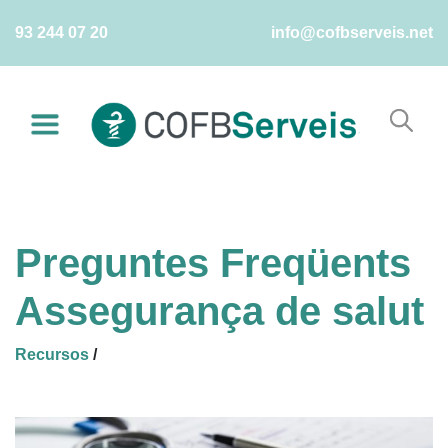
Skip
93 244 07 20
info@cofbserveis.net
to
content
Preguntes Freqüents
Assegurança de salut
Recursos
/