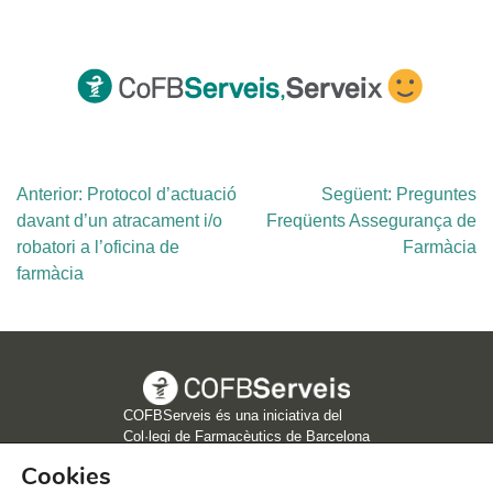
Navegació
Anterior:
Protocol d’actuació
Següent:
Preguntes
d'entrades
davant d’un atracament i/o
Freqüents Assegurança de
robatori a l’oficina de
Farmàcia
farmàcia
COFBServeis és una iniciativa del
Col·legi de Farmacèutics de Barcelona
Cookies
COFBServeis, 2020 | C/Girona, 64 - 08009 - Barcelona |