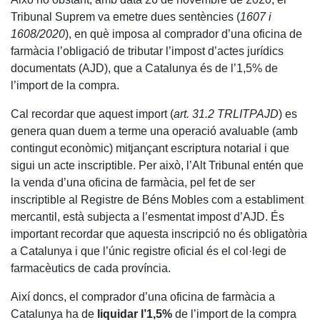
Tribunal Suprem va emetre dues sentències (
1607 i
1608/2020
), en què imposa al comprador d’una oficina de
farmàcia l’obligació de tributar l’impost d’actes jurídics
documentats (AJD), que a Catalunya és de l’1,5% de
l’import de la compra.
Cal recordar que aquest import (
art. 31.2 TRLITPAJD
) es
genera quan duem a terme una operació avaluable (amb
contingut econòmic) mitjançant escriptura notarial i que
sigui un acte inscriptible. Per això, l’Alt Tribunal entén que
la venda d’una oficina de farmàcia, pel fet de ser
inscriptible al Registre de Béns Mobles com a establiment
mercantil, està subjecta a l’esmentat impost d’AJD. És
important recordar que aquesta inscripció no és obligatòria
a Catalunya i que l’únic registre oficial és el col·legi de
farmacèutics de cada província.
Així doncs, el comprador d’una oficina de farmàcia a
Catalunya ha de
liquidar l’1,5%
de l’import de la compra