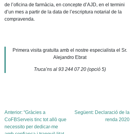
de l’oficina de farmàcia, en concepte d’AJD, en el termini
d’un mes a partir de la data de l’escriptura notarial de la
compravenda.
Primera visita gratuïta amb el nostre especialista el Sr.
Alejandro Ebrat
Truca’ns al 93 244 07 20 (opció 5)
Navegació
Anterior:
“Gràcies a
Següent:
Declaració de la
d'entrades
CoFBServeis tinc tot allò que
renda 2020
necessito per dedicar-me
amb confiança i tranquil·litat