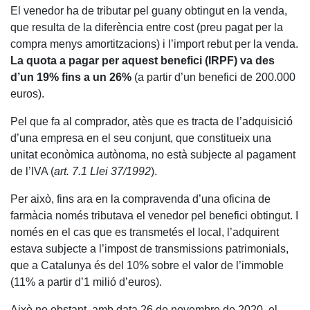
El venedor ha de tributar pel guany obtingut en la venda,
que resulta de la diferència entre cost (preu pagat per la
compra menys amortitzacions) i l’import rebut per la venda.
La quota a pagar per aquest benefici (IRPF) va des
d’un 19% fins a un 26%
(a partir d’un benefici de 200.000
euros).
Pel que fa al comprador, atès que es tracta de l’adquisició
d’una empresa en el seu conjunt, que constitueix una
unitat econòmica autònoma, no està subjecte al pagament
de l’IVA (
art. 7.1 Llei 37/1992
).
Per això, fins ara en la compravenda d’una oficina de
farmàcia només tributava el venedor pel benefici obtingut. I
només en el cas que es transmetés el local, l’adquirent
estava subjecte a l’impost de transmissions patrimonials,
que a Catalunya és del 10% sobre el valor de l’immoble
(11% a partir d’1 milió d’euros).
Això no obstant, amb data 26 de novembre de 2020, el