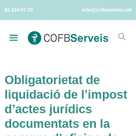
Skip
93 244 07 20
info@cofbserveis.net
to
content
Obligatorietat de
liquidació de l’impost
d’actes jurídics
documentats en la